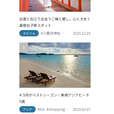
出雲と松江で出会うご縁と癒し。心ときめく
島根女子旅スポット
#八重垣神社
#出雲
2025.12.25
#出雲大社
#島根グルメ
タビジョ
5
4･5月がベストシーズン！東南アジアビーチ
5選
#his
#shopping
#travel
2019.02.07
#おしゃれ旅
#かわ
アジア