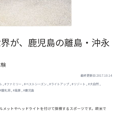
世界が、鹿児島の離島・沖永
体験
最終更新日:2017.10.14
ル
,
#
ファミリー
,
#
ベストシーズン
,
#
ライトアップ
,
#
リゾート
,
#
大自然
,
#
鍾乳洞
,
#
風景
,
#
鹿児島
ルメットやヘッドライトを付けて探検するスポーツです。欧米で