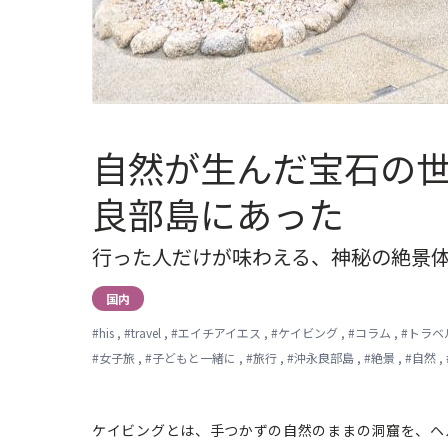
自然が生んだ宝石の
良部島にあった
行った人だけが味わえる、神秘の絶景
国内
#
his
,
#
travel
,
#
エイチアイエス
,
#
ケイビング
,
#
コラム
,
#
トラベ
#
女子旅
,
#
子どもと一緒に
,
#
旅行
,
#
沖永良部島
,
#
絶景
,
#
自然
,
ケイビングとは、手つかずの自然のままの洞窟を、ヘ