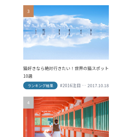
3
猫好きなら絶対行きたい！世界の猫スポット
10選
#2016注目
#his
2017.10.18
#shopping
#SNS映え
ランキング結果
4