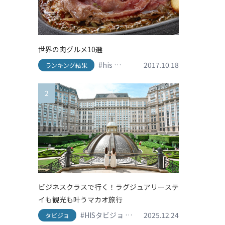
世界の肉グルメ10選
#his
#travel
#アメリカ
2017.10.18
#イタリア
#
ランキング結果
2
ビジネスクラスで行く！ラグジュアリーステ
イも観光も叶うマカオ旅行
#HISタビジョ
#HISタビジョレポーター
2025.12.24
#グ
タビジョ