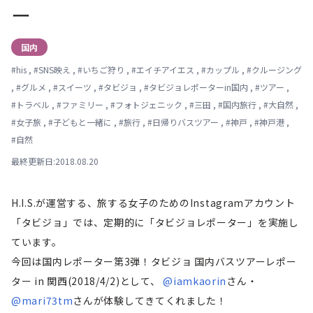
ー
国内
#
his
,
#
SNS映え
,
#
いちご狩り
,
#
エイチアイエス
,
#
カップル
,
#
クルージング
,
#
グルメ
,
#
スイーツ
,
#
タビジョ
,
#
タビジョレポーターin国内
,
#
ツアー
,
#
トラベル
,
#
ファミリー
,
#
フォトジェニック
,
#
三田
,
#
国内旅行
,
#
大自然
,
#
女子旅
,
#
子どもと一緒に
,
#
旅行
,
#
日帰りバスツアー
,
#
神戸
,
#
神戸港
,
#
自然
最終更新日:2018.08.20
H.I.S.が運営する、旅する女子のためのInstagramアカウント
「タビジョ」では、定期的に「タビジョレポーター」を実施し
ています。
今回は国内レポーター第3弾！タビジョ 国内バスツアーレポー
ター in 関西(2018/4/2)として、
@iamkaorin
さん・
@mari73tm
さんが体験してきてくれました！