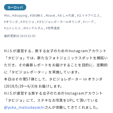
ヨーロッパ
#
his
,
#
shopping
,
#
SNS映え
,
#
travel
,
#
おしゃれ旅
,
#
エイチアイエス
,
#
オランダ
,
#
タビジョ
,
#
タビジョレポーターinオランダ
,
#
ハーグ
,
#
ユトレヒト
,
#
ロッテルダム
,
#
世界遺産
最終更新日:2019.02.05
H.I.S.が運営する、旅する女子のためのInstagramアカウント
「タビジョ」では、新たなフォトジェニックスポットを開拓い
ただき、その最新レポートをお届けすることを目的に、定期的
に「タビジョレポーター」を実施しています。
本日はその第57弾として、タビジョレポーター in オランダ
(2018/5/29～6/3)をお届けします。
H.I.S.が運営する旅する女子のためのInstagramアカウント
「タビジョ」にて、ステキなお写真をUPして頂いている
@yuka_matsubayashi
さんが体験してきてくれました。