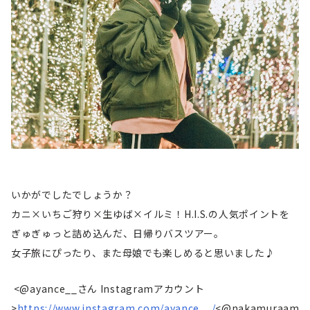
いかがでしたでしょうか？
カニ×いちご狩り×生ゆば×イルミ！H.I.S.の人気ポイントを
ぎゅぎゅっと詰め込んだ、日帰りバスツアー。
女子旅にぴったり、また母娘でも楽しめると思いました♪
<@ayance__さん Instagramアカウント
>
https://www.instagram.com/ayance__/
<@nakamuraam