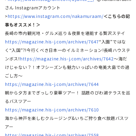
さん Instagramアカウント
>
https://www.instagram.com/nakamuraam/
＜こちらの記
事もオススメ！＞
長崎の市内観光地・グルメ巡り＆夜景を堪能する贅沢ステイ
https://magazine.his-j.com/archives/7647
“入園”ではな
く“入国”?!今行くべき日本一のイルミネーション!長崎ハウステ
ンボス!
https://magazine.his-j.com/archives/7642
～海だ
けじゃない？！オフシーズンも魅力いっぱいの奄美大島での過
ごし方～
https://magazine.his-j.com/archives/7644
朝から夕方までぎっしり豪華ツアー！ 話題のびわ湖テラスを巡
るバスツアー
https://magazine.his-j.com/archives/7610
海から神戸を楽しむクルージング&いちご狩り食べ放題バスツ
アー
https://magazine.his-j.com/archives/7558