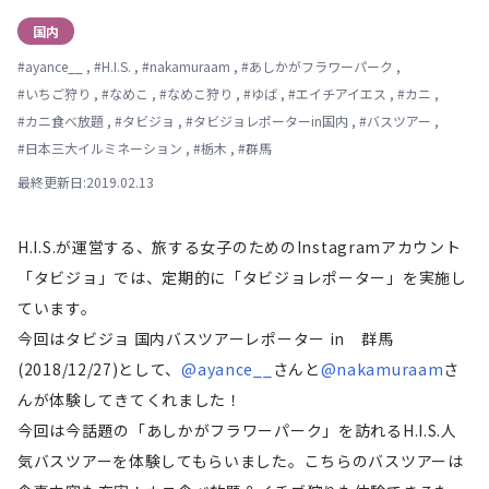
国内
#
ayance__
,
#
H.I.S.
,
#
nakamuraam
,
#
あしかがフラワーパーク
,
#
いちご狩り
,
#
なめこ
,
#
なめこ狩り
,
#
ゆば
,
#
エイチアイエス
,
#
カニ
,
#
カニ食べ放題
,
#
タビジョ
,
#
タビジョレポーターin国内
,
#
バスツアー
,
#
日本三大イルミネーション
,
#
栃木
,
#
群馬
最終更新日:2019.02.13
H.I.S.が運営する、旅する女子のためのInstagramアカウント
「タビジョ」では、定期的に「タビジョレポーター」を実施し
ています。
今回はタビジョ 国内バスツアーレポーター in 群馬
(2018/12/27)として、
@ayance__
さんと
@nakamuraam
さ
んが体験してきてくれました！
今回は今話題の「あしかがフラワーパーク」を訪れるH.I.S.人
気バスツアーを体験してもらいました。こちらのバスツアーは