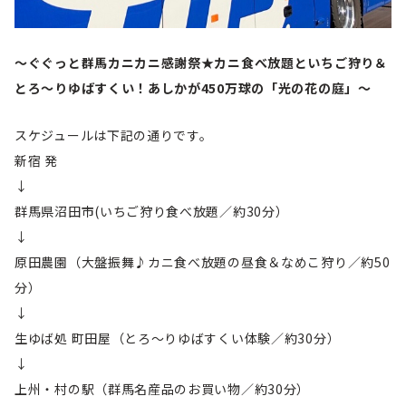
～ぐぐっと群馬カニカニ感謝祭★カニ食べ放題といちご狩り＆
とろ～りゆばすくい！あしかが450万球の「光の花の庭」～
スケジュールは下記の通りです。
新宿 発
↓
群馬県沼田市(いちご狩り食べ放題／約30分）
↓
原田農園（大盤振舞♪カニ食べ放題の昼食＆なめこ狩り／約50
分）
↓
生ゆば処 町田屋（とろ～りゆばすくい体験／約30分）
↓
上州・村の駅（群馬名産品のお買い物／約30分）