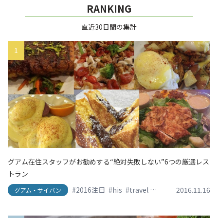
RANKING
直近30日間の集計
1
グアム在住スタッフがお勧めする“絶対失敗しない”6つの厳選レス
トラン
#2016注目
#his
#travel
#エイチアイエス
2016.11.16
#
グアム・サイパン