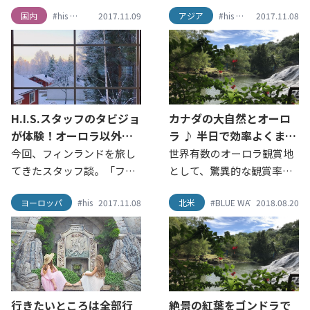
アイ・エス各SNSアカウン
アイ・エス各SNSアカウン
国内
#his
#SNS映え
2017.11.09
#travel
#エイチアイエス
アジア
#タビジョ
#his
#SNS映え
#ツアー
2017.11.08
#travel
#ト
トにて、「#LW10月の旅」
トにて、「#LW10月の旅」
のハッシュタグをつけて投
のハッシュタグをつけて投
稿いただき、10月の旅写真
稿いただき、10月の旅写真
を募集いたしました。 10月
を募集いたしました。 10月
は、約3,700枚のお写真が集
は、約3,700枚のお写真が集
まりました！ 今回は、第2
まりました！今回は、第1弾
H.I.S.スタッフのタビジョ
カナダの大自然とオーロ
弾として、10月の素敵な
として、10月の素敵な「海
が体験！オーロラ以外も
ラ ♪ 半日で効率よくまわ
「国内旅行の旅写真」とそ
外旅行の旅写真」とその思
楽しめるフィンランドの
れるバンクーバーのオシ
今回、フィンランドを旅し
世界有数のオーロラ観賞地
の思い出をご紹介します。
い出をご紹介します。
可愛い街並み♪
ャレスポット6選
てきたスタッフ談。「フィ
として、驚異的な観賞率を
ンランドは他の街に比べて
誇るカナダ・イエローナイ
ヨーロッパ
#his
#SNS映え
2017.11.08
#travel
#かわいい街
北米
#BLUE WATER CAFE
#エイチアイエス
2018.08.20
#オ
#CAP
とても穏やかで旅行！とい
フ。 実はタビジョの皆さん
うより、住みたい！と思え
に向け実施した先日のアン
る国でした。６日間でオー
ケートで“お母さんと行きた
ロラ、ヘルシンキの街並み
い海外旅行先”として堂々1
と充分楽しめ観光もできま
位に輝いた場所です。 オー
した。これからの季節もっ
ロラだけでなくバンクーバ
行きたいところは全部行
絶景の紅葉をゴンドラで
とオーロラが観測できる確
ーのお洒落スポットもあわ