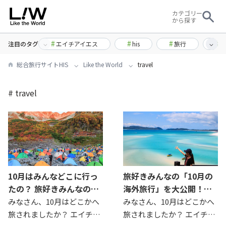
カテゴリー
から探す
#
#
#
#
エイチアイエス
his
旅行
注目のタグ
総合旅行サイトHIS
Like the World
travel
# travel
10月はみんなどこに行っ
旅好きみんなの「10月の
たの？ 旅好きみんなの10
海外旅行」を大公開！み
月の国内旅行を大公開！
んなはどこに行ったの？
みなさん、10月はどこかへ
みなさん、10月はどこかへ
旅されましたか？ エイチ・
旅されましたか？ エイチ・