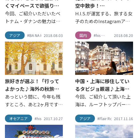
くマイペースで欲張りな
空中散歩！
率が高まるので是非オスス
せてお届けします。
旅にするタビジョ厳選♪
五感を満たす 那須高原日
今回、ご紹介いただいたベ
H.I.S.が運営する、旅する女
メです♩」
ベトナム・ダナンで満喫
帰りバス旅行
トナム・ダナンの魅力は、
子のためのInstagramアカ
するSNS映えリゾート旅
ビーチだけでなく、 大聖
ウント「タビジョ」では、
行！
アジア
#BA NA HILLS
2018.08.03
#his
#nakamuraam
国内
#SNS映え
#his
#travel
#THE GARDEN
2018.08.20
#もみじ
#
#tr
堂・テーマパーク・オシャ
定期的に「タビジョレポー
レなレストランと幅が広
ター」を実施しています。
く、フォトジェニックで多
今回は国内レポーター第1弾
彩な魅力を感じられます！
として、タビジョ 国内バス
この機会に、次回は、ダナ
ツアーレポーター in 那須高
ンを旅してみませんか！？
原(2017/10/27)をお届けし
旅好きが選ぶ！「行って
中国・上海に移住してい
ます。 ちょうど見頃を迎え
よかった♪海外の秋旅ス
るタビジョ厳選♪上海に
た紅葉をご覧下さい♪
ポット8選」
来たら絶対行ってほしい
あっという間に、今年も残
今回、ご紹介して頂いた上
外灘（ワイタン）エリア
すところ、あと2ヶ月です
海は、ルーフトップバーな
ね！ エイチ・アイ・エス公
どどちらもとてもオシャレ
オセアニア
#his
#travel
2017.10.27
#アメリカ
#アンカレッジ
アジア
#Flair Rooftop Restaura
#イギリス
2017.11.16
#イタリ
式Instagramアカウント
で、とても魅力的です！ま
「his_japan」では、秋旅ス
た、休日の過ごし方を参考
ポットのお写真を募集致し
にし、内モンゴルや世界遺