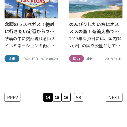
ました！ステキなお写真の
産の張家界に足を伸ばして
中から厳選させて頂き、第2
みたくなります。これを機
弾として「旅好きが選ぶ！
に、次回は、上海を旅して
念願のラスベガス！絶対
のんびりしたい方にオス
行ってよかった♪海外の秋
みませんか！？
に行きたい定番からフォ
スメの島！奄美大島で絶
旅スポット8選」をご紹介し
トジェニックスポットま
対体験したいこと5選
砂漠の中に突然現れる巨大
2017年3月7日には、国内34
ます。
でオススメドライブトリ
イルミネーションの街、ラ
カ所目の国立公園として
ップ6選
スベガス。 レンタカーを利
「奄美群島国立公園」が誕
北米
#DONUT BAR
2018.08.20
#GRAND CANYON
国内
#his
#M&M'S WORLD LASVEGAS
#his
#travel
2018.04.18
#エイチアイ
用して2018年5月までの期
生しました。 今回はそんな
間限定のホットスポット
自然豊かな奄美大島を、
「セブンマジックマウンテ
H.I.S.スタッフが1泊2日で旅
ン」や、グランドキャニオ
行してきたのでご紹介しま
ンといった大自然、カラフ
す。「奄美で最も美しい
ルでとっても可愛いドーナ
海」や女子が夢中になるハ
PREV
...
58
NEXT
14
15
16
ツ屋さんなど、見どころ満
ートのパワースポットな
載のおすすめドライブスポ
ど、見どころ満載です。
ットをご紹介します。