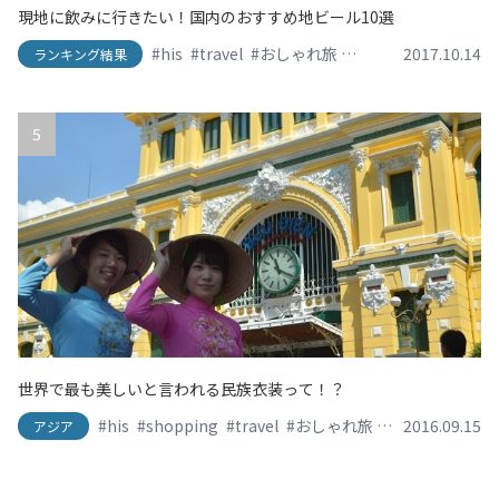
現地に飲みに行きたい！国内のおすすめ地ビール10選
#his
#travel
#おしゃれ旅
#かわいい旅
2017.10.14
#エイチ
ランキング結果
5
世界で最も美しいと言われる民族衣装って！？
#his
#shopping
#travel
#おしゃれ旅
#かわいい旅
2016.09.15
#
アジア