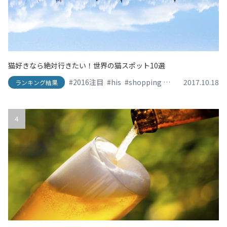
猫好きなら絶対行きたい！世界の猫スポット10選
#2016注目
#his
#shopping
#SNS映え
2017.10.18
#travel
ランキング結果
4