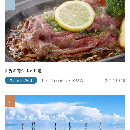
2
世界の肉グルメ10選
#his
#travel
#アメリカ
#イタリア
2017.10.18
#エイチアイ
ランキング結果
3