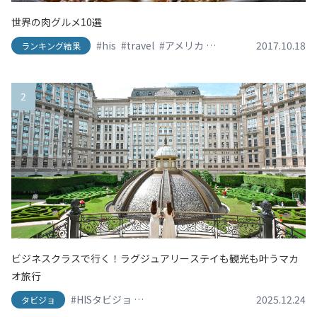
世界の肉グルメ10選
#his
#travel
#アメリカ
#イタリア
2017.10.18
#エイチアイ
ランキング結果
2
ビジネスクラスで行く！ラグジュアリーステイも観光も叶うマカ
オ旅行
#HISタビジョ
#HISタビジョレポーター
#グランドリ
2025.12.24
タビジョ