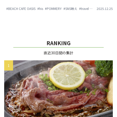
ています。 本日はその第49弾として、タビジョレポーター in
#BEACH CAFE OASIS
#his
#POMMERY
#SNS映え
#travel
#やんばるの森
2025.12.25
#
沖縄本島北部(2018/2/26～28)をお届けします。 今回、レポー
ターにはオクマ プライベートビーチ＆リゾートに滞在頂き、
北部ならではの体験をしてもらいました。自然を体験するア
クティビティだけでなく、ホテル内にはお洒落なレストラン
やカラフルな壁などフォトジェニックスポットも満載です。
RANKING
直近30日間の集計
1