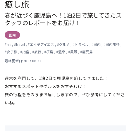
癒し旅
春が近づく鹿児島へ！1泊2日で旅してきたス
タッフのレポートをお届け！
国内
#
his
,
#
travel
,
#
エイチアイエス
,
#
グルメ
,
#
トラベル
,
#
国内
,
#
国内旅行
,
#
女子旅
,
#
指宿
,
#
旅行
,
#
桜島
,
#
温泉
,
#
風景
,
#
鹿児島
最終更新日:2017.06.22
週末を利用して、1泊2日で鹿児島を旅してきました！
おすすめスポットやグルメをおすそわけ！
旅の行程をそのままお届けしますので、ぜひ参考にしてくださ
いね。