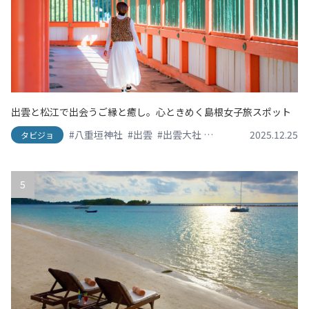
出雲と松江で出会うご縁と癒し。心ときめく島根女子旅スポット
#八重垣神社
#出雲
#出雲大社
#島根グルメ
2025.12.25
#日御碕
タビジョ
5