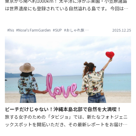
東京から南へ約1000km！ 太平洋に浮かぶ楽園・小笠原諸島
は世界遺産にも登録されている自然溢れる島です。 今回はそ
んな小笠原で楽しめるバリスタ体験、SUP、アイランドヨガ
など、女子旅にオススメな過ごし方5選をご紹介します。 緑豊
#his
#Nose's FarmGarden
#SUP
#おしゃれ旅
#アイランドヨガ
2025.12.25
#エイチア
かな小笠原へリフレッシュしに出かけてみませんか？
ビーチだけじゃない！沖縄本島北部で自然を大満喫！
旅する女子のための「タビジョ」では、新たなフォトジェニ
ックスポットを開拓いただき、その最新レポートをお届けす
ることを目的に、定期的に「タビジョレポーター」を実施し