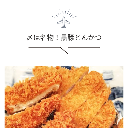
〆は名物！黒豚とんかつ