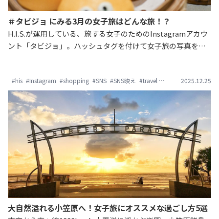
＃タビジョ にみる3月の女子旅はどんな旅！？
H.I.S.が運用している、旅する女子のためのInstagramアカウ
ント「タビジョ」。ハッシュタグを付けて女子旅の写真を投
稿すると、サイト内で紹介させていただいています。本日
は、3月に集まった旅の写真をご紹介します。「#タビジョ」
#his
#Instagram
#shopping
#SNS
#SNS映え
#travel
#おしゃれ旅
2025.12.25
#かわい
たちは、どこへ旅に出たのでしょうか？気になるみんなの女
子旅をのぞき見しましょう！
大自然溢れる小笠原へ！女子旅にオススメな過ごし方5選