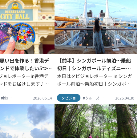
思い出を作る！香港デ
【前半】シンガポール前泊〜乗船
ンドで体験したい5つの
初日｜シンガポールディズニーク
ルーズ体験記
ジョレポーターin香港デ
本日はタビジョレポーター in シンガ
ンドをお届けします♪今
ポール前泊〜乗船初日｜シンガポー
ョレポーターは
ルディズニークルーズ体験記をお届
ター
#his
#香港
#HISタビジョ
#香港タビジョレポーター
2026.05.14
#タビジョ
#タビジョレポーター
タビジョ
#香港ディズニーランド
#クルーズ
#香港
#シンガポール
#香港タビジョレポ
#香港ディズニー
2026.04.30
#デ
as2さん↓私にとって、初め
けします♪ 今回のタビジョレポータ
ィズニーランド。日本の
ー @momogram1177さん↓ ※掲載
また違った魅力が詰まっ
されている写真はす...