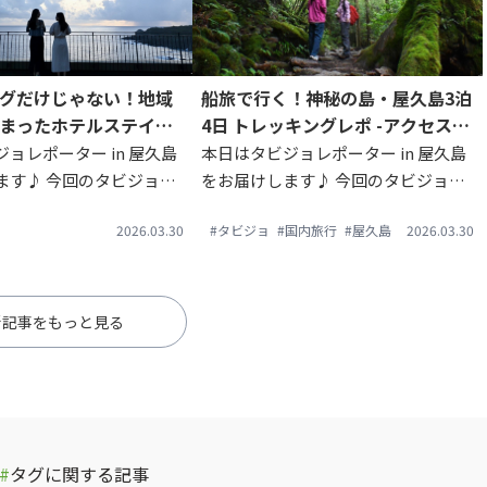
グだけじゃない！地域
船旅で行く！神秘の島・屋久島3泊
まったホテルステイを
4日 トレッキングレポ -アクセス・
ンタカー要らずで楽し
自然スポット -
ョレポーター in 屋久島
本日はタビジョレポーター in 屋久島
屋久島女子旅。
ます♪ 今回のタビジョレ
をお届けします♪ 今回のタビジョレ
fe.is.journey_ さん↓
ポーター @myu_travelplan さん↓
2026.03.30
#タビジョ
#国内旅行
#屋久島
2026.03.30
。タビジョレポーターの
今回は3泊4日で屋久島へ。有名アニ
です。 「屋久島」というと
メーション映画の舞台ともいわれる
「苔むす森」...
新記事をもっと見る
#
タグに関する記事