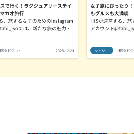
ラスで行く！ラグジュアリーステイ
女子旅にぴったり！
うマカオ旅行
もグルメも大満喫
る、旅する女子のためのInstagram
HISが運営する、旅す
abi_jyoでは、新たな旅の魅力を
アカウント@tabi
き、その最新レポートをお届けする
開拓いただき、その
に「タビジョレポーター」を実施し
ことを目的に、定期
日はタビジョレポーター in マカオ
ー」を実施していま
HISタビジョ
#HISタビジョレポーター
2025.12.24
#グランドリスボアパレス
タビジョ
#タビジョ
#HISタビ
#
をお届けします。
ター in マカオ(20