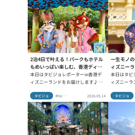
2泊4日で叶える！パークもホテル
一生モノの
もめいっぱい楽しむ、香港ディズ
ィズニーラ
ニーランド満喫プラン
こと
本日はタビジョレポーターin香港デ
本日はタビ
ィズニーランドをお届けします♪ 今
ィズニーラ
回のタビジョレポーターは
回のタビジ
タビジョ
#his
#HISタビジョ
2026.05.14
#タビジョ
#タビジョレポー
タビジョ
@a_yaka77さん↓こんにちは！タビ
@kalnn
ジョレポーターのayakaです！今回
ての香港デ
は、2025年に開園20周年を迎...
パークとは
ていて...