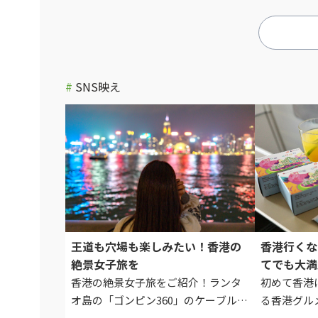
は、2025年に開園20周年を迎...
パークとは
ていて...
#
SNS映え
王道も穴場も楽しみたい！香港の
香港行くな
絶景女子旅を
てでも大満
トスポット
香港の絶景女子旅をご紹介！ランタ
初めて香港
オ島の「ゴンピン360」のケーブルカ
る香港グル
ーや天壇大仏や、ニューワールドミ
番の飲茶や