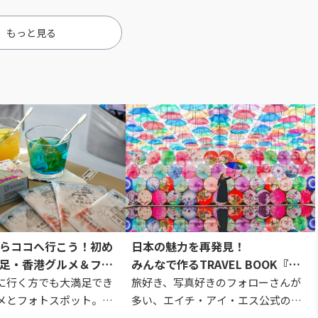
また違った魅力が詰まっ
「苔むす森」...
もっと見る
らココへ行こう！初め
日本の魅力を再発見！
足・香港グルメ＆フォ
みんなで作るTRAVEL BOOK『東
日本編』
に行く方でも大満足でき
旅好き、写真好きのフォローさんが
メとフォトスポット。定
多い、エイチ・アイ・エス公式の
、エビワンタンメン、人
instagramアカウント。集められた