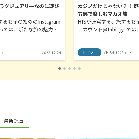
ラグジュアリーなのに遊び
カジノだけじゃない？！ 歴
五感で楽しむマカオ旅
る女子のためのInstagram
HISが運営する、旅する女子の
_jyoでは、新たな旅の魅力を
アカウント@tabi_jyo
最新レポートをお届けする
開拓いただき、その最新レ
的に「タビジョレポータ
ことを目的に、定期的に「
す。本日はタビジョレポー
ー」を実施しています。本
ジョ
タビジョレポーター
#HISタビジョレポーター
#マカオ旅行
2025.12.24
#アンダーズマカオ
#マカオ航空
タビジョ
#ギャラクシーマカオ
#HISタビジョ
#タビ
#H
25春)をお届けします。
ター in マカオ(2025春)
最新記事