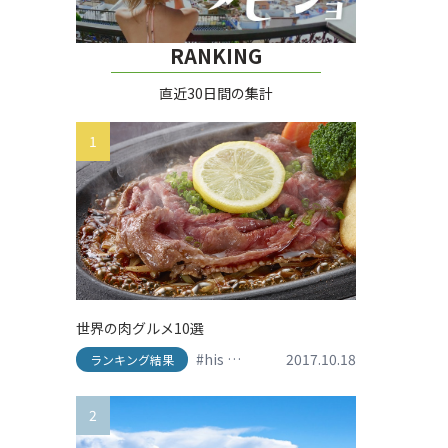
RANKING
直近30日間の集計
1
ーター
ランドリゾート
ィズニー
#香港ディズニーランド
#香港旅行
#香港ディズニーランドリゾート
#香港旅行
世界の肉グルメ10選
#his
#travel
#アメリカ
2017.10.18
#イタリア
#
ランキング結果
2