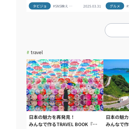
タビジョ
#SNS映え
#おしゃれ旅
2025.03.31
#ゴンピン360
グルメ
#タビジ
#
レニアム香港の魅力も！ビクトリア
気のお土産
ピークをはじめ、100万ドルの夜景を
ワインフェ
楽しめるスポットもご紹介。
け！ウォー
中環エリアや、
「Monster
スポットも
#
travel
日本の魅力を再発見！
日本の魅力
みんなで作るTRAVEL BOOK『東
みんなで作る