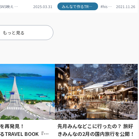
ョレポーター
SNS映え
#アート旅
#ニューワールドミレニアム香港
2025.03.31
#タビジョ
#タビジョレポーター
#ビクトリアピーク
みんなで作るTRAVEL BOOK
#女子旅
#his
#香港グルメ
#SNS映え
#ワインダイン
2021.11.26
#trave
#香
エッグタルト。期間限定
写真を元に、日本各地のスポット情
スティバルの魅力もお届
報をまとめたセカイでたったひとつ
ルアートの宝庫・上環～
のTRAVEL BOOKを作りました。まず
「Tank Lane」
は東日本編のご紹介です。次の旅の
もっと見る
 Building」などのフォト
参考にしてみてくださいね。
 おすすめ！
を再発見！
先月みんなどこに行ったの？ 旅好
TRAVEL BOOK『西
きみんなの2月の国内旅行を公開！