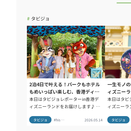
#
タビジョ
2泊4日で叶える！パークもホテル
一生モノの
もめいっぱい楽しむ、香港ディズ
ィズニーラ
ニーランド満喫プラン
こと
本日はタビジョレポーターin香港デ
本日はタビ
ィズニーランドをお届けします♪ 今
ィズニーラ
回のタビジョレポーターは
回のタビジ
タビジョ
#his
#HISタビジョ
2026.05.14
#タビジョ
#タビジョレポー
タビジョ
@a_yaka77さん↓こんにちは！タビ
@kalnn
ジョレポーターのayakaです！今回
ての香港デ