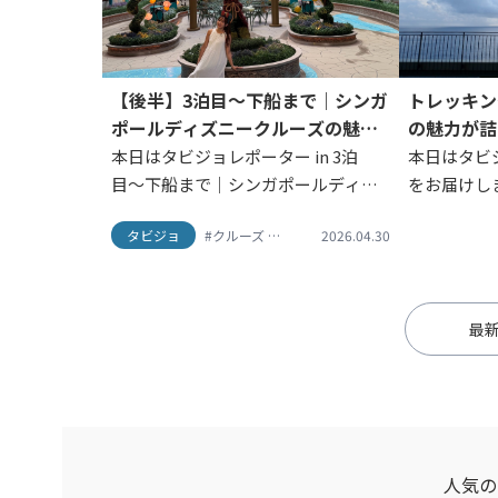
【後半】3泊目〜下船まで｜シンガ
トレッキン
ポールディズニークルーズの魅力
の魅力が詰
をすべて体感
中心に、レ
本日はタビジョレポーター in 3泊
本日はタビジ
む1泊2日
目〜下船まで｜シンガポールディズ
をお届けし
ニークルーズの魅力をすべて体感を
ポーター @_li
タビジョ
#クルーズ
#シンガポール
2026.04.30
#ディズニー
お届けします♪ 今回のタビジョレポ
こんにちは
ーター @momogram1177さん↓ ※
Masami
掲載されている写真はす...
誰...
最
人気の