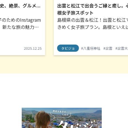
史、絶景、グルメ...
出雲と松江で出会うご縁と癒し。
根女子旅スポット
ためのInstagram
島根県の出雲＆松江！出雲と松江
では、新たな旅の魅力を
きめく女子旅プラン。島根といえ
ポートをお届けする
社！縁結びの神様で有名なパワー
タビジョレポータ
縁祈願。参拝後は「神門通り」で
日はタビジョレポー
ムも欠かせません。日本一の高さ
ジョ
ISタビジョレポーター
#タビジョレポーター
2025.12.25
#ギャラクシーマカオ
#ブロードウェイマカオ
タビジョ
#タビジョ
#八重垣神社
#ホテルステイ
#タビジョレポーター
#出雲
#マカオ旅行
#出雲
#
をお届けします。
塔「出雲日御碕灯台」や、朱色の
「日御碕神社」など出雲市内のフ
も！