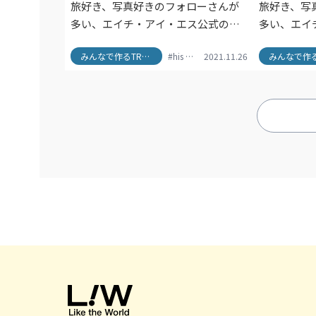
日本編』
日本編』
旅好き、写真好きのフォローさんが
旅好き、写
多い、エイチ・アイ・エス公式の
多い、エイ
instagramアカウント。集められた
instag
みんなで作るTRAVEL BOOK
#his
#SNS映え
2021.11.26
#travel
#TRAVEL BO
写真を元に、日本各地のスポット情
真を元に、
報をまとめたセカイでたったひとつ
をまとめた
のTRAVEL BOOKを作りました。まず
TRAVEL
は東日本編のご紹介です。次の旅の
西日本編で
参考にしてみてくださいね。
してみてく