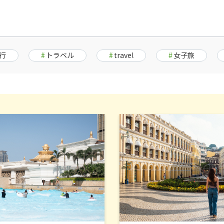
行
#
トラベル
#
travel
#
女子旅