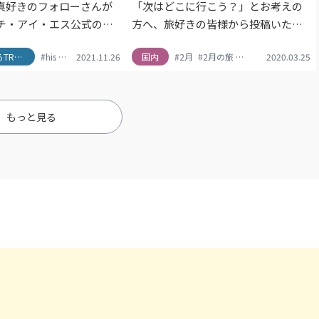
真好きのフォローさんが
「次はどこに行こう？」とお考えの
チ・アイ・エス公式の
方へ、旅好きの皆様から投稿いただ
ramアカウント。集まった写
いた2月の「海外旅行の旅写真」をご
OK
#エイチアイエス
みんなで作るTRAVEL BOOK
#his
#travel
2021.11.26
#ツアー
#TRAVEL BOOK
#北海道
国内
#北陸
#エイチアイエス
#2月
#大自然
#2月の旅
#旅行
#フォトジェニック
#his
#東北
#LW2月の旅
2020.03.25
#東海
#甲信
#
#
日本各地のスポット情報
紹介！次のお出かけの参考になるか
セカイでたったひとつの
も?!有名な観光地からあっと驚く見
 BOOKを作りました。今回は
たこともない絶景ポイントまで、み
す！ぜひ次の旅の参考に
なさまのコメントと合わせてご紹介
もっと見る
ださいね。
しております。