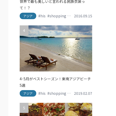
世界で最も美しいと言われる民族衣装っ
て！？
#his
#shopping
#travel
2016.09.15
#おしゃれ旅
#かわ
アジア
4
4･5月がベストシーズン！東南アジアビーチ
5選
#his
#shopping
#travel
2019.02.07
#おしゃれ旅
#かわ
アジア
ーター
ランドリゾート
#香港ディズニーランド
#香港旅行
#香港ディズニーランドリゾート
#香港旅行
5