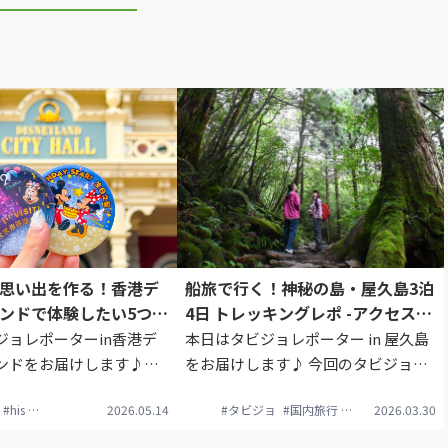
思い出を作る！香港デ
船旅で行く！神秘の島・屋久島3泊
ンドで体験したい5つの
4日 トレッキングレポ -アクセス・
自然スポット -
ジョレポーターin香港デ
本日はタビジョレポーター in 屋久島
ンドをお届けします♪今
をお届けします♪ 今回のタビジョレ
ョレポーターは
ポーター @myu_travelplan さん↓
ター
#his
#香港
#HISタビジョ
#香港タビジョレポーター
2026.05.14
#タビジョ
#タビジョレポーター
#香港ディズニーランド
#タビジョ
#国内旅行
#香港
#香港タビジョレポ
#屋久島
#香港ディズニー
2026.03.30
as2さん↓私にとって、初め
今回は3泊4日で屋久島へ。有名アニ
ィズニーランド。日本の
メーション映画の舞台ともいわれる