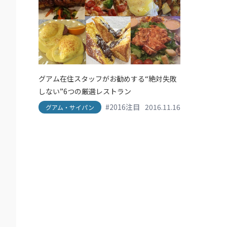
グアム在住スタッフがお勧めする“絶対失敗
しない”6つの厳選レストラン
#2016注目
#his
2016.11.16
#travel
#エイチア
グアム・サイパン