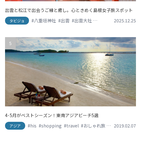
出雲と松江で出会うご縁と癒し。心ときめく島根女子旅スポット
#八重垣神社
#出雲
#出雲大社
#島根グルメ
2025.12.25
#日御碕
タビジョ
5
4･5月がベストシーズン！東南アジアビーチ5選
#his
#shopping
#travel
#おしゃれ旅
#かわいい旅
2019.02.07
#
アジア