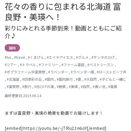
花々の香りに包まれる北海道 富
良野・美瑛へ！
彩りにみとれる季節到来！動画とともにご紹
介♪
国内
#
his
,
#
travel
,
#
くまげら
,
#
エイチアイエス
,
#
グルメ
,
#
サンタのひげ
,
#
ツアー
,
#
トラベル
,
#
ファミリー
,
#
ファーム富田
,
#
ベストシーズン
,
#
ポプラファーム中富良野
,
#
ラベンダー
,
#
ラベンダー畑
,
#
ローストビーフ丼
,
#
北海道
,
#
四季彩の丘
,
#
国内
,
#
国内旅行
,
#
夏
,
#
大自然
,
#
子どもと一緒に
,
#
富良野
,
#
旅行
,
#
白ひげの滝
,
#
絶景
,
#
美瑛
,
#
自然
,
#
青い池
,
#
風景
最終更新日:2019.06.14
まずは富良野・美瑛の絶景を動画でお届けします！
[embed]https://youtu.be/-jTRu22n6oY[/embed]