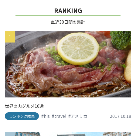
RANKING
直近30日間の集計
1
世界の肉グルメ10選
#his
#travel
#アメリカ
#イタリア
2017.10.18
#エイチアイ
ランキング結果