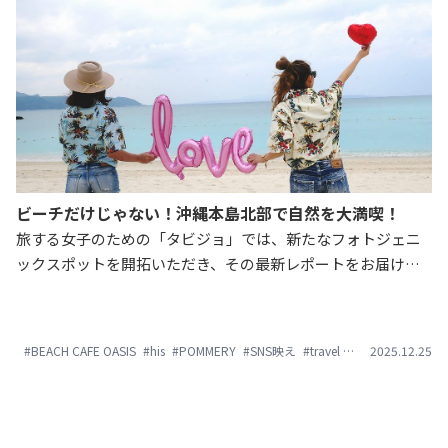
ビーチだけじゃない！沖縄本島北部で自然を大満喫！
旅する女子のための「タビジョ」では、新たなフォトジェニ
ックスポットを開拓いただき、その最新レポートをお届けす
ることを目的に、定期的に「タビジョレポーター」を実施し
ています。 本日はその第49弾として、タビジョレポーター in
沖縄本島北部(2018/2/26～28)をお届けします。 今回、レポー
#BEACH CAFE OASIS
#his
#POMMERY
#SNS映え
#travel
#やんばるの森
2025.12.25
#
ターにはオクマ プライベートビーチ＆リゾートに滞在頂き、
北部ならではの体験をしてもらいました。自然を体験するア
クティビティだけでなく、ホテル内にはお洒落なレストラン
やカラフルな壁などフォトジェニックスポットも満載です。