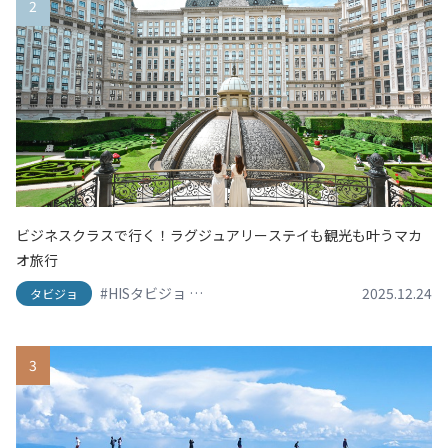
2
ビジネスクラスで行く！ラグジュアリーステイも観光も叶うマカ
オ旅行
#HISタビジョ
#HISタビジョレポーター
#グランドリ
2025.12.24
タビジョ
3