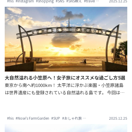
#his
#Instagram
#shopping
#SNS
#SNS映え
#travel
#おしゃれ旅
2025.12.25
#かわい
子旅をのぞき見しましょう！
大自然溢れる小笠原へ！女子旅にオススメな過ごし方5選
東京から南へ約1000km！ 太平洋に浮かぶ楽園・小笠原諸島
は世界遺産にも登録されている自然溢れる島です。 今回はそ
んな小笠原で楽しめるバリスタ体験、SUP、アイランドヨガ
など、女子旅にオススメな過ごし方5選をご紹介します。 緑豊
かな小笠原へリフレッシュしに出かけてみませんか？
#his
#Nose's FarmGarden
#SUP
#おしゃれ旅
#アイランドヨガ
2025.12.25
#エイチア