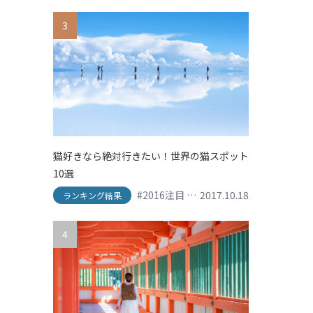
3
猫好きなら絶対行きたい！世界の猫スポット
10選
#2016注目
#his
2017.10.18
#shopping
#SNS映え
ランキング結果
4