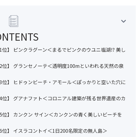
ONTENTS
位】 ピンクラグーン＜まるでピンクのウユニ塩湖!? 美し
位】 グランセノーテ＜透明度100mといわれる天然の泉
3位】 ヒドゥンビーチ・アモール＜ぽっかりと空いた穴に
4位】 グアナファト＜コロニアル建築が残る世界遺産のカ
5位】 カンクン サイン＜カンクンの青く美しいビーチを
位】 イスラコントイ＜1日200名限定の無人島＞