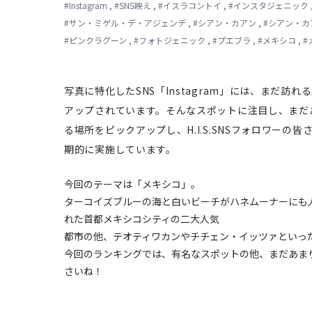
#
Instagram
,
#
SNS映え
,
#
イスラコントイ
,
#
インスタジェニック
#
サン・ミゲル・デ・アジェンデ
,
#
シアン・カアン
,
#
シアン・カ
#
ピンクラグーン
,
#
フォトジェニック
,
#
プエブラ
,
#
メキシコ
,
#
写真に特化したSNS「Instagram」には、まだ
アップされています。そんなスポットに注目し、まだ
る場所をピックアップし、H.I.S.SNSフォロワー
期的に実施しています。
今回のテーマは「メキシコ」。
ターコイズブルーの海と白いビーチがハネムーナーにも
れた首都メキシコシティの二大人気
都市の他、テオティワカンやチチェン・イッツァといっ
今回のランキングでは、有名なスポットの他、まだあま
さいね！