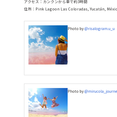
アクセス：カンクンから車で約3時間
住所：Pink Lagoon Las Coloradas, Yucatán, Méxi
Photo by
@risalogram.u_u
Photo by
@mirucola_journe