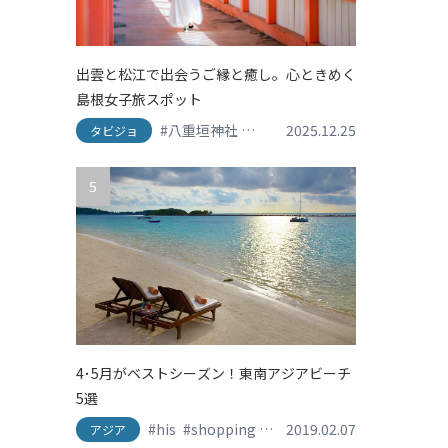
出雲と松江で出会うご縁と癒し。心ときめく
島根女子旅スポット
#八重垣神社
#出雲
2025.12.25
#出雲大社
#島根グルメ
タビジョ
5
4･5月がベストシーズン！東南アジアビーチ
5選
#his
#shopping
#travel
2019.02.07
#おしゃれ旅
#かわ
アジア