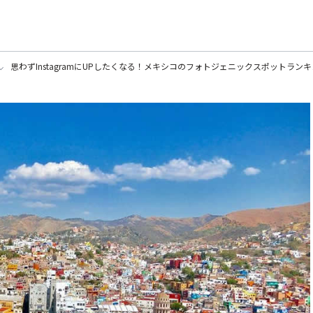
思わずInstagramにUPしたくなる！メキシコのフォトジェニックスポットラン