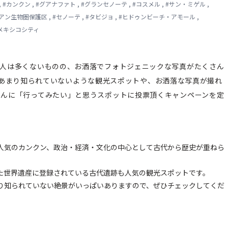
,
#
カンクン
,
#
グアナファト
,
#
グランセノーテ
,
#
コスメル
,
#
サン・ミゲル
,
アン生物圏保護区
,
#
セノーテ
,
#
タビジョ
,
#
ヒドゥンビーチ・アモール
,
メキシコシティ
訪れる人は多くないものの、お洒落でフォトジェニックな写真がたくさん
あまり知られていないような観光スポットや、お洒落な写真が撮れ
の皆さんに「行ってみたい」と思うスポットに投票頂くキャンペーンを定
人気のカンクン、政治・経済・文化の中心として古代から歴史が重ねら
た世界遺産に登録されている古代遺跡も人気の観光スポットです。
り知られていない絶景がいっぱいありますので、ぜひチェックしてくだ