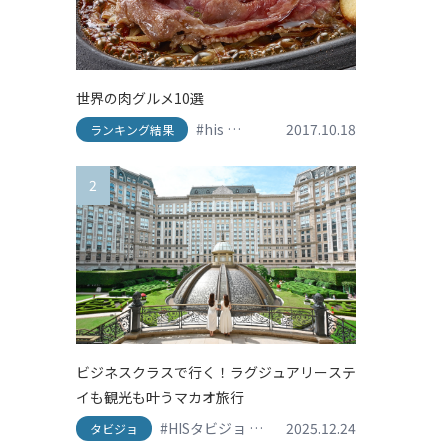
世界の肉グルメ10選
#his
#travel
#アメリカ
2017.10.18
#イタリア
#
ランキング結果
2
ビジネスクラスで行く！ラグジュアリーステ
イも観光も叶うマカオ旅行
#HISタビジョ
#HISタビジョレポーター
2025.12.24
#グ
タビジョ