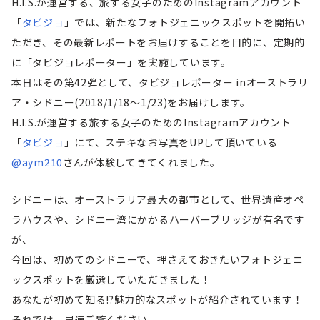
H.I.S.が運営する、旅する女子のためのInstagramアカウント
「
タビジョ
」では、新たなフォトジェニックスポットを開拓い
ただき、その最新レポートをお届けすることを目的に、定期的
に「タビジョレポーター」を実施しています。
本日はその第42弾として、タビジョレポーター inオーストラリ
ア・シドニー(2018/1/18～1/23)をお届けします。
H.I.S.が運営する旅する女子のためのInstagramアカウント
「
タビジョ
」にて、ステキなお写真をUPして頂いている
@aym210
さんが体験してきてくれました。
シドニーは、
オーストラリア最大の都市として、
世界遺産オペ
ラハウスや、
シドニー湾にかかる
ハーバーブリッジ
が有名です
が、
今回は、初めてのシドニーで、押さえておきたいフォトジェニ
ックスポットを厳選していただきました！
あなたが初めて知る!?魅力的なスポットが紹介されています！
それでは、早速ご覧ください。