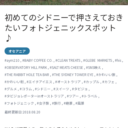
初めてのシドニーで押さえておき
たいフォトジェニックスポット
♪
オセアニア
#
aym210
,
#
BABY COFFEE CO.
,
#
CLEAN TREATS
,
#
GLEBE MARKETS
,
#
his
,
#
OBSERVATORY HILL PARK
,
#
SALT MEATS CHEESE
,
#
SNS映え
,
#
THE RABBIT HOLE TEA BAR
,
#
THE SYDNEY TOWER EYE
,
#
かわいい旅
,
#
かわいい街
,
#
エイチアイエス
,
#
オーストラリア
,
#
カップル
,
#
カフェ
,
#
グルメ
,
#
コラム
,
#
シドニー
,
#
スイーツ
,
#
タビジョ
,
#
タビジョレポーターinオーストラリア
,
#
ツアー
,
#
トラベル
,
#
フォトジェニック
,
#
女子旅
,
#
旅行
,
#
絶景
,
#
風景
最終更新日:2018.08.20