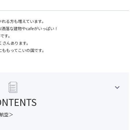
かれる方も増えています。
洒落な建物やcafeがいっぱい！
んです。
くさんあります。
にももってこいの国です。
ONTENTS
航空＞