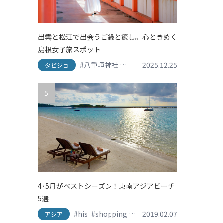
出雲と松江で出会うご縁と癒し。心ときめく
島根女子旅スポット
#八重垣神社
#出雲
2025.12.25
#出雲大社
#島根グルメ
タビジョ
5
4･5月がベストシーズン！東南アジアビーチ
5選
#his
#shopping
#travel
2019.02.07
#おしゃれ旅
#かわ
アジア