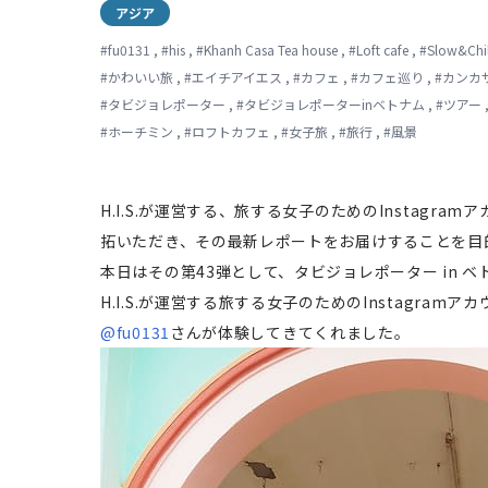
アジア
#
fu0131
,
#
his
,
#
Khanh Casa Tea house
,
#
Loft cafe
,
#
Slow&Chil
#
かわいい旅
,
#
エイチアイエス
,
#
カフェ
,
#
カフェ巡り
,
#
カンカ
#
タビジョレポーター
,
#
タビジョレポーターinベトナム
,
#
ツアー
#
ホーチミン
,
#
ロフトカフェ
,
#
女子旅
,
#
旅行
,
#
風景
H.I.S.が運営する、旅する女子のためのInstag
拓いただき、その最新レポートをお届けすることを目
本日はその第43弾として、タビジョレポーター in ベトナ
H.I.S.が運営する旅する女子のためのInstagr
@fu0131
さんが体験してきてくれました。