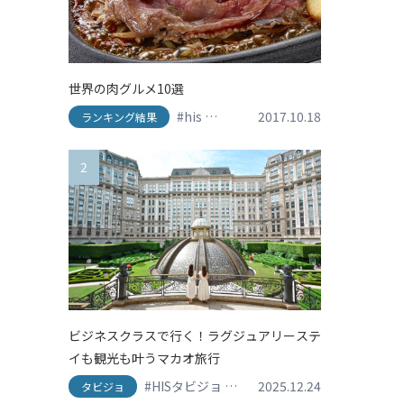
世界の肉グルメ10選
#his
#travel
#アメリカ
2017.10.18
#イタリア
#
ランキング結果
2
ビジネスクラスで行く！ラグジュアリーステ
イも観光も叶うマカオ旅行
#HISタビジョ
#HISタビジョレポーター
2025.12.24
#グ
タビジョ