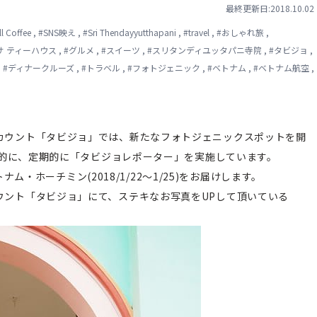
最終更新日:2018.10.02
l Coffee
,
#
SNS映え
,
#
Sri Thendayyutthapani
,
#
travel
,
#
おしゃれ旅
,
サ ティーハウス
,
#
グルメ
,
#
スイーツ
,
#
スリタンディユッタパニ寺院
,
#
タビジョ
,
,
#
ディナークルーズ
,
#
トラベル
,
#
フォトジェニック
,
#
ベトナム
,
#
ベトナム航空
,
ramアカウント「タビジョ」では、新たなフォトジェニックスポットを開
的に、定期的に「タビジョレポーター」を実施しています。
ム・ホーチミン(2018/1/22～1/25)をお届けします。
amアカウント「タビジョ」にて、ステキなお写真をUPして頂いている