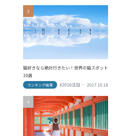
3
猫好きなら絶対行きたい！世界の猫スポット
10選
#2016注目
#his
2017.10.18
#shopping
#SNS映え
ランキング結果
4