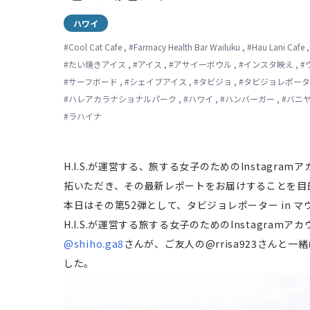
ハワイ
#
Cool Cat Cafe
,
#
Farmacy Health Bar Wailuku
,
#
Hau Lani Cafe
#
たい焼きアイス
,
#
アイス
,
#
アサイーボウル
,
#
インスタ映え
,
#
#
サーフボード
,
#
シェイブアイス
,
#
タビジョ
,
#
タビジョレポータ
#
ハレアカラナショナルパーク
,
#
ハワイ
,
#
ハンバーガー
,
#
バニ
#
ラハイナ
H.I.S.が運営する、旅する女子のためのInstag
拓いただき、その最新レポートをお届けすることを目
本日はその第52弾として、タビジョレポーター in マウイ
H.I.S.が運営する旅する女子のためのInstagr
@shiho.ga8
さんが、ご友人の@rrisa923さんと
した。