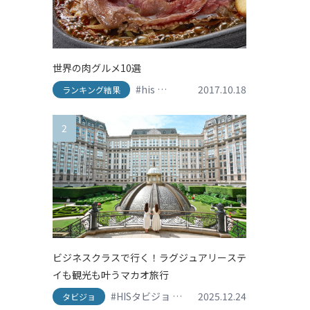
世界の肉グルメ10選
#his
#travel
#アメリカ
2017.10.18
#イタリア
#
ランキング結果
2
ビジネスクラスで行く！ラグジュアリーステ
イも観光も叶うマカオ旅行
#HISタビジョ
#HISタビジョレポーター
2025.12.24
#グ
タビジョ