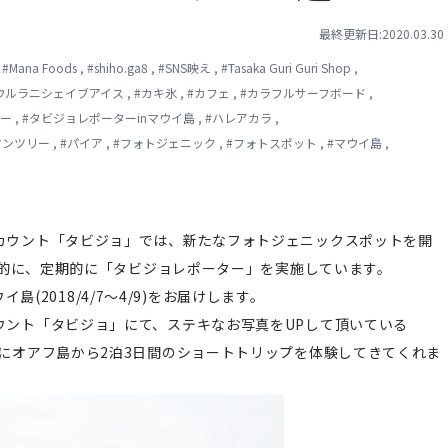
最終更新日:2020.03.30
,
#
Mana Foods
,
#
shiho.ga8
,
#
SNS映え
,
#
Tasaka Guri Guri Shop
,
ウルラニシェイブアイス
,
#
カキ氷
,
#
カフェ
,
#
カラフルサーフボード
,
ー
,
#
タビジョレポーターinマウイ島
,
#
ハレアカラ
,
ヤンツリー
,
#
パイア
,
#
フォトジェニック
,
#
フォトスポット
,
#
マウイ島
,
ramアカウント「タビジョ」では、新たなフォトジェニックスポットを開
的に、定期的に「タビジョレポーター」を実施しています。
島(2018/4/7～4/9)をお届けします。
amアカウント「タビジョ」にて、ステキなお写真をUPして頂いている
一緒にオアフ島から2泊3日間のショートトリップを体験してきてくれま