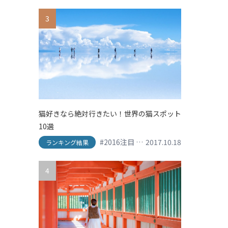
3
猫好きなら絶対行きたい！世界の猫スポット
10選
#2016注目
#his
2017.10.18
#shopping
#SNS映え
ランキング結果
4