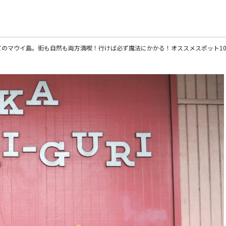
てのマウイ島。街も自然も両方満喫！行けば必ず魔法にかかる！オススメスポット1