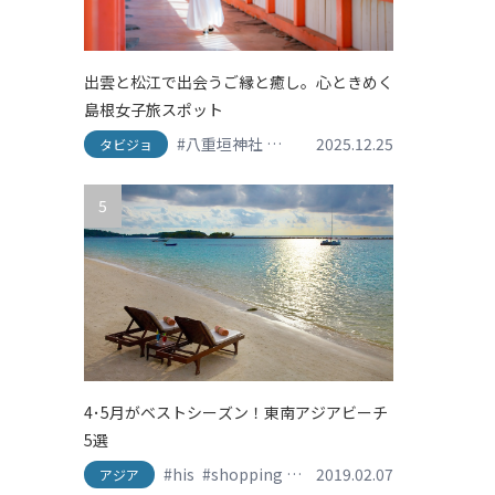
出雲と松江で出会うご縁と癒し。心ときめく
島根女子旅スポット
#八重垣神社
#出雲
2025.12.25
#出雲大社
#島根グルメ
タビジョ
5
4･5月がベストシーズン！東南アジアビーチ
5選
#his
#shopping
#travel
2019.02.07
#おしゃれ旅
#かわ
アジア