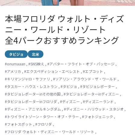
本場フロリダ ウォルト・ディズ
ニー・ワールド・リゾート
全4パークおすすめランキング
タビジョ
北米
#
onumaaan
,
#
SNS映え
,
#
アバター・フライト・オブ・パッセージ
,
#
アメリカ
,
#
エクスペディション・エベレスト
,
#
エプコット
,
#
キリマンジャロ・サファリ
,
#
ソアリン・アラウンド・ザ・ワールド
,
#
タスカー・ハウス・レストラン
,
#
タビジョ
,
#
タビジョレポーター
,
#
タビジョレポーターinその他の国
,
#
タビジョレポーターinディズニー
,
#
タビジョレポーターinフロリダ
,
#
ディズニー
,
#
ディズニーランド
,
#
ディズニー・アニマルキングダム
,
#
ディズニー・ハリウッド・スタジオ
,
#
トワイライトゾーン・タワー・オブ・テラー
,
#
フォトジェニック
,
#
フォトスポット
,
#
フロリダ
,
#
フロリダ ウォルト・ディズニー・ワールド・リゾート
,