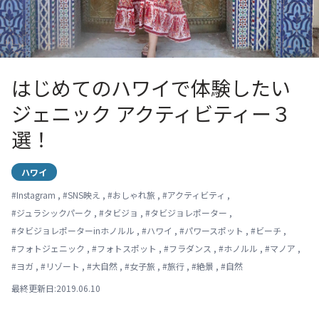
はじめてのハワイで体験したい
ジェニック アクティビティー３
選！
ハワイ
#
Instagram
,
#
SNS映え
,
#
おしゃれ旅
,
#
アクティビティ
,
#
ジュラシックパーク
,
#
タビジョ
,
#
タビジョレポーター
,
#
タビジョレポーターinホノルル
,
#
ハワイ
,
#
パワースポット
,
#
ビーチ
,
#
フォトジェニック
,
#
フォトスポット
,
#
フラダンス
,
#
ホノルル
,
#
マノア
,
#
ヨガ
,
#
リゾート
,
#
大自然
,
#
女子旅
,
#
旅行
,
#
絶景
,
#
自然
最終更新日:2019.06.10