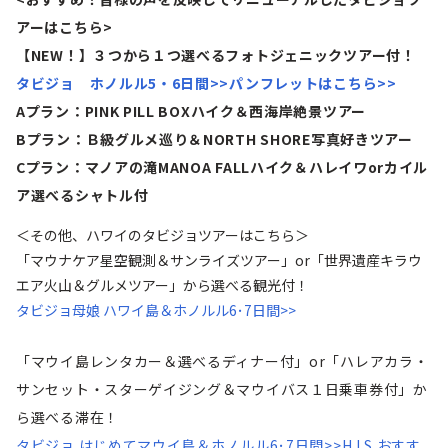
アーはこちら>
【NEW！】３つから１つ選べるフォトジェニックツアー付！
タビジョ ホノルル5・6日間>>
パンフレットはこちら>>
Aプラン：PINK PILL BOXハイク＆西海岸絶景ツアー
Bプラン：Ｂ級グルメ巡り＆NORTH SHORE写真好きツアー
Cプラン：マノアの滝MANOA FALLハイク＆ハレイワorカイル
ア選べるシャトル付
＜その他、ハワイのタビジョツアーはこちら＞
「マウナケア星空観測＆サンライズツアー」or「世界遺産キラウ
エア火山＆グルメツアー」から選べる観光付！
タビジョ母娘 ハワイ島＆ホノルル6･7日間>>
「マウイ島レンタカー＆選べるディナー付」or「ハレアカラ・
サンセット・スターゲイジング＆マウイバス１日乗車券付」か
ら選べる滞在！
タビジョ はじめてマウイ島＆ホノルル6･7日間>>
H.I.S.おすす