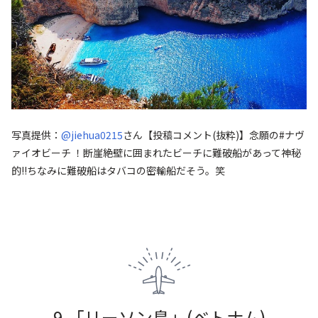
写真提供：
@jiehua0215
さん
【投稿コメント(抜粋)】念願の#ナヴ
ァイオビーチ ！断崖絶壁に囲まれたビーチに難破船があって神秘
的‼︎ちなみに難破船はタバコの密輸船だそう。笑
9.「リーソン島」
(ベトナム
)