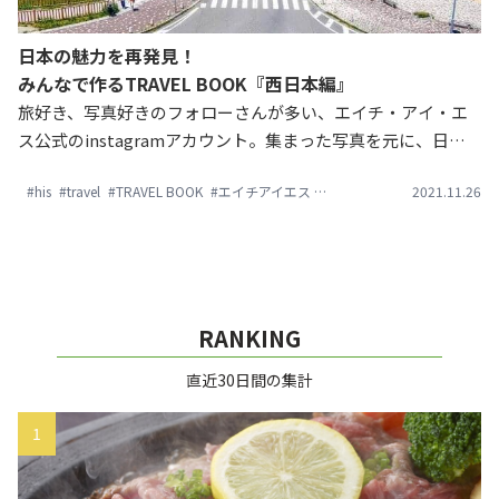
日本の魅力を再発見！
みんなで作るTRAVEL BOOK『西日本編』
旅好き、写真好きのフォローさんが多い、エイチ・アイ・エ
ス公式のinstagramアカウント。集まった写真を元に、日本
各地のスポット情報をまとめたセカイでたったひとつの
#his
#travel
#TRAVEL BOOK
#エイチアイエス
#フォトジェニック
2021.11.26
#中国
#
TRAVEL BOOKを作りました。今回は西日本編です！ぜひ次の
旅の参考にしてみてくださいね。
RANKING
直近30日間の集計
1