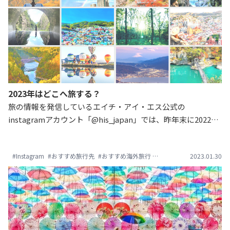
2023年はどこへ旅する？
旅の情報を発信しているエイチ・アイ・エス公式の
instagramアカウント「@his_japan」では、昨年末に2022年
の旅の思い出を募集しました。その中から抜粋して投稿した
スポットを、本記事でもTRAVEL BOOKとして一挙公開！今年
#Instagram
#おすすめ旅行先
#おすすめ海外旅行
#エイチアイエス
2023.01.30
#ハワイ
の旅のヒントになるかも？ぜひご覧ください！