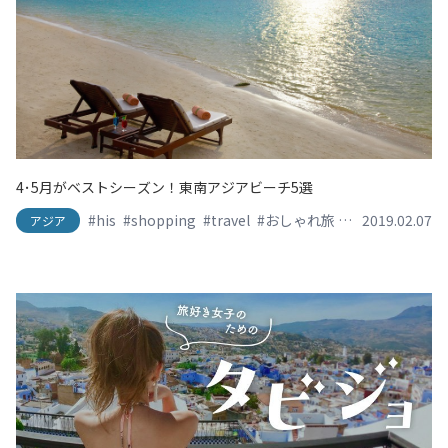
4･5月がベストシーズン！東南アジアビーチ5選
#his
#shopping
#travel
#おしゃれ旅
#かわいい旅
2019.02.07
#
アジア