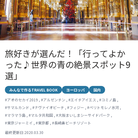
旅好きが選んだ！「行ってよか
った♪世界の青の絶景スポット9
選」
みんなで作るTRAVEL BOOK
ヨーロッパ
国内
#
アオのセカイ2019
,
#
アルゼンチン
,
#
エイチアイエス
,
#
コミノ島
,
#
サマルカンド
,
#
ナヴァイオビーチ
,
#
フィジー
,
#
ペリトモレノ氷河
,
#
マラマラ島
,
#
マルタ共和国
,
#
大阪まいしまシーサイドパーク
,
#
東京ジャーミイ
,
#
東京都
,
#
長崎鼻ビーチリゾート
最終更新日:2020.03.30