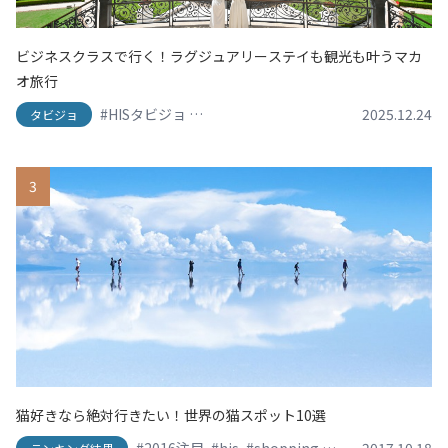
ビジネスクラスで行く！ラグジュアリーステイも観光も叶うマカ
オ旅行
#HISタビジョ
#HISタビジョレポーター
#グランドリ
2025.12.24
タビジョ
3
猫好きなら絶対行きたい！世界の猫スポット10選