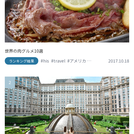
世界の肉グルメ10選
#his
#travel
#アメリカ
#イタリア
2017.10.18
#エイチアイ
ランキング結果
2