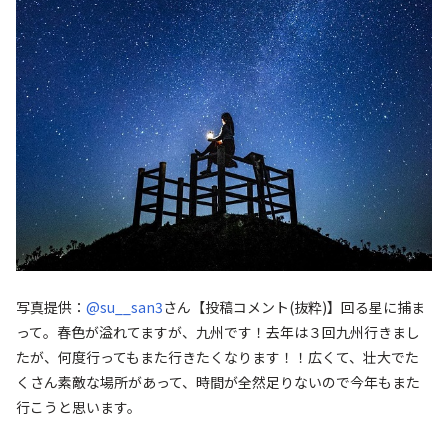
写真提供：
@su__san3
さん
【投稿コメント(抜粋)】回る星に捕ま
って。春色が溢れてますが、九州です！去年は３回九州行きまし
たが、何度行ってもまた行きたくなります！！広くて、壮大でた
くさん素敵な場所があって、時間が全然足りないので今年もまた
行こうと思います。