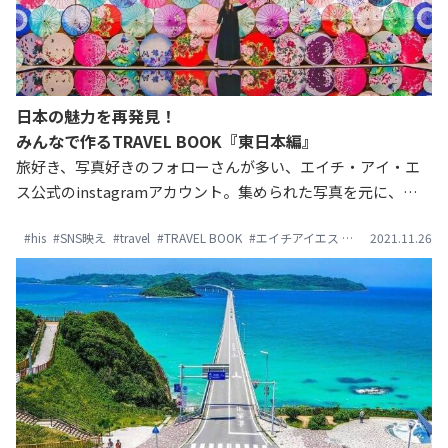
日本の魅力を再発見！
みんなで作るTRAVEL BOOK『東日本編』
旅好き、写真好きのフォローさんが多い、エイチ・アイ・エ
ス公式のinstagramアカウント。集められた写真を元に、日
本各地のスポット情報をまとめたセカイでたったひとつの
#his
#SNS映え
#travel
#TRAVEL BOOK
#エイチアイエス
#ツアー
2021.11.26
#北海道
TRAVEL BOOKを作りました。まずは東日本編のご紹介です。
次の旅の参考にしてみてくださいね。