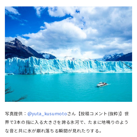
写真提供：
@yuta_kusumoto
さん
【投稿コメント(抜粋)】世
界で3本の指に入る大きさを誇る氷河で、たまに地鳴りのよう
な音と共に氷が崩れ落ちる瞬間が見れたりする。