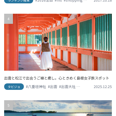
#2016注目
#his
#shopping
#SNS映え
2017.10.18
#travel
ランキング結果
4
出雲と松江で出会うご縁と癒し。心ときめく島根女子旅スポット
#八重垣神社
#出雲
#出雲大社
#島根グルメ
2025.12.25
#日御碕
タビジョ
5