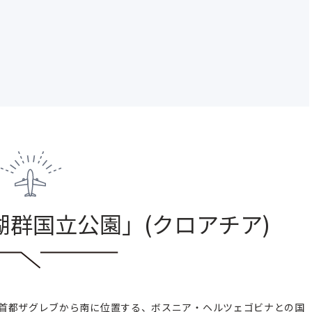
湖群国立公園
」
(クロアチア
)
首都ザグレブから南に位置する、ボスニア・ヘルツェゴビナとの国