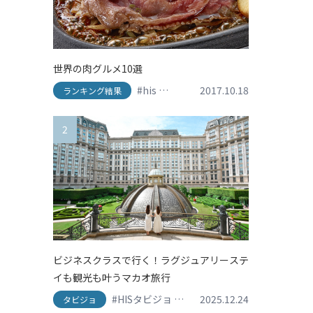
世界の肉グルメ10選
#his
#travel
#アメリカ
2017.10.18
#イタリア
#
ランキング結果
2
ビジネスクラスで行く！ラグジュアリーステ
イも観光も叶うマカオ旅行
#HISタビジョ
#HISタビジョレポーター
2025.12.24
#グ
タビジョ