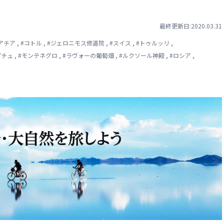
最終更新日:2020.03.31
アチア
,
#
コトル
,
#
ジェロニモス修道院
,
#
スイス
,
#
トゥルッリ
,
ピチュ
,
#
モンテネグロ
,
#
ラヴォーの葡萄畑
,
#
ルクソール神殿
,
#
ロシア
,