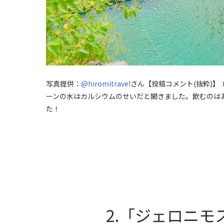
写真提供：
@hiromitravel
さん
【投稿コメント(抜粋)】
ーンの水はカルシウムのせいだと聞きました。飲むのは
た！
2.「ジェロニモ