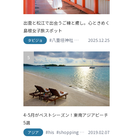
出雲と松江で出会うご縁と癒し。心ときめく
島根女子旅スポット
#八重垣神社
#出雲
2025.12.25
#出雲大社
#島根グルメ
タビジョ
5
4･5月がベストシーズン！東南アジアビーチ
5選
#his
#shopping
#travel
2019.02.07
#おしゃれ旅
#かわ
アジア