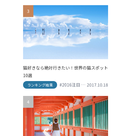
3
猫好きなら絶対行きたい！世界の猫スポット
10選
#2016注目
#his
2017.10.18
#shopping
#SNS映え
ランキング結果
4