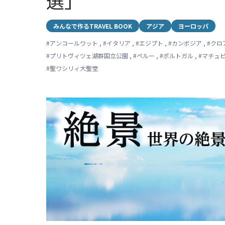
選」
みんなで作るTRAVEL BOOK
アジア
ヨーロッパ
#
アンコールワット
,
#
イタリア
,
#
エジプト
,
#
カンボジア
,
#
クロ
#
プリトヴィツェ湖群国立公園
,
#
ペルー
,
#
ポルトガル
,
#
マチュ
#
聖ワシリィ大聖堂