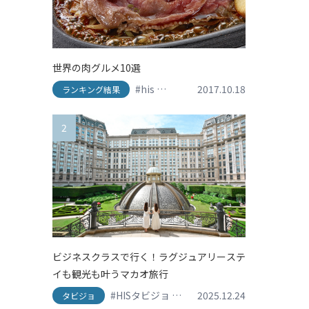
世界の肉グルメ10選
#his
#travel
#アメリカ
2017.10.18
#イタリア
#
ランキング結果
2
ビジネスクラスで行く！ラグジュアリーステ
イも観光も叶うマカオ旅行
#HISタビジョ
#HISタビジョレポーター
2025.12.24
#グ
タビジョ