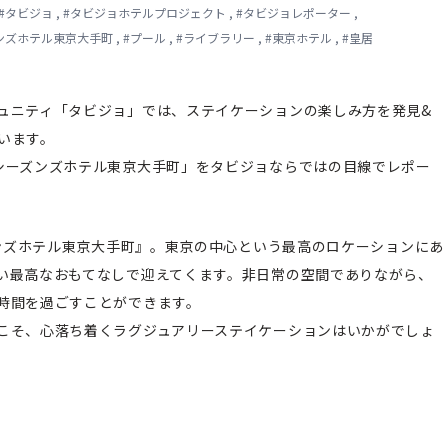
#
タビジョ
,
#
タビジョホテルプロジェクト
,
#
タビジョレポーター
,
ンズホテル東京大手町
,
#
プール
,
#
ライブラリー
,
#
東京ホテル
,
#
皇居
ュニティ「タビジョ」では、ステイケーションの楽しみ方を発見&
います。
シーズンズホテル東京大手町」をタビジョならではの目線でレポー
ズンズホテル東京大手町』。東京の中心という最高のロケーションにあ
い最高なおもてなしで迎えてくます。非日常の空間でありながら、
時間を過ごすことができます。
こそ、心落ち着くラグジュアリーステイケーションはいかがでしょ