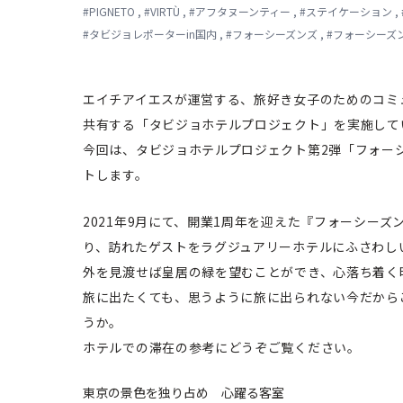
#
PIGNETO
,
#
VIRTÙ
,
#
アフタヌーンティー
,
#
ステイケーション
,
#
タビジョレポーターin国内
,
#
フォーシーズンズ
,
#
フォーシーズ
エイチアイエスが運営する、旅好き女子のためのコミ
共有する「タビジョホテルプロジェクト」を実施して
今回は、タビジョホテルプロジェクト第2弾「フォー
トします。
2021年9月にて、開業1周年を迎えた『フォーシー
り、訪れたゲストをラグジュアリーホテルにふさわし
外を見渡せば皇居の緑を望むことができ、心落ち着く
旅に出たくても、思うように旅に出られない今だから
うか。
ホテルでの滞在の参考にどうぞご覧ください。
東京の景色を独り占め 心躍る客室