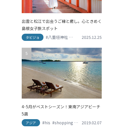
出雲と松江で出会うご縁と癒し。心ときめく
島根女子旅スポット
#八重垣神社
#出雲
2025.12.25
#出雲大社
#島根グルメ
タビジョ
5
4･5月がベストシーズン！東南アジアビーチ
5選
#his
#shopping
#travel
2019.02.07
#おしゃれ旅
#かわ
アジア