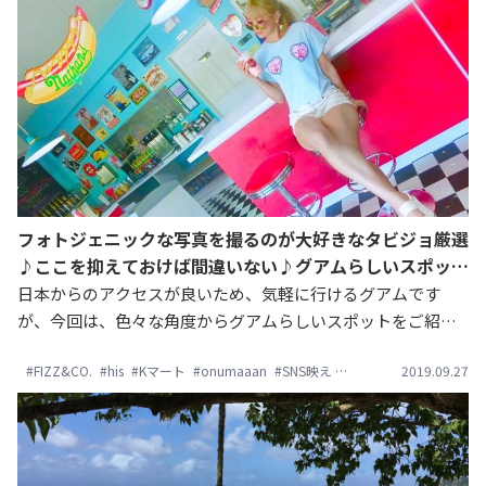
フォトジェニックな写真を撮るのが大好きなタビジョ厳選
♪ここを抑えておけば間違いない♪グアムらしいスポット
5選！
日本からのアクセスが良いため、気軽に行けるグアムです
が、今回は、色々な角度からグアムらしいスポットをご紹介
いただいたので、次回は、「こんなところで写真を撮りた
#FIZZ&CO.
#his
#Kマート
#onumaaan
#SNS映え
#travel
#おしゃれ旅
2019.09.27
#
い！」と思われる方も多いはずです。どちらもカラフルで、
見ているだけで楽しい気分になります！