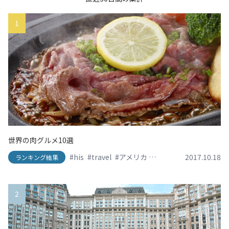
1
世界の肉グルメ10選
#his
#travel
#アメリカ
#イタリア
2017.10.18
#エイチアイ
ランキング結果
2