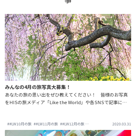
みんなの4月の旅写真大募集！
あなたの旅の思い出をぜひ教えてください！ 皆様のお写真
をHISの旅メディア「Like the World」や各SNSで記事にさ
せていただきます。 Instagramにて「#LW4月の旅」で投稿
してくださいね。ぜひ、素敵な旅の思い出をお裾分けしてく
##LW10月の旅
##LW11月の旅
##LW12月の旅
##LW1月の旅
##LW3月の旅
2020.03.31
ださい！たくさんのお写真お待ちしてます♪