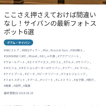
ここさえ押さえておけば間違い
なし！サイパンの最新フォトス
ポット6選
グアム・サイパン
#
ABCストア
,
#
BBQディナー
,
#
his
,
#
Loco＆Taco
,
#
SNS映え
,
#
SUNSHINE CAFE
,
#
travel
,
#
おしゃれ旅
,
#
アクアリゾート
,
#
ウォールアート
,
#
エイチアイエス
,
#
カフェ
,
#
グルメ
,
#
サイパン
,
#
タビジョ
,
#
タビジョレポーターinサイパン
,
#
ツアー
,
#
トラベル
,
#
ナイトプール
,
#
ビーチ
,
#
ビーチリゾート
,
#
フォトジェニック
,
#
フォトスポット
,
#
プール
,
#
リゾート
,
#
レストラン
,
#
女子旅
,
#
旅行
,
#
絶景
,
#
自然
,
#
風景
最終更新日:2018.08.20