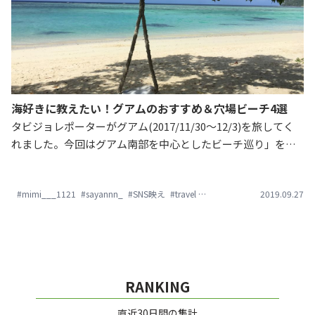
海好きに教えたい！グアムのおすすめ＆穴場ビーチ4選
タビジョレポーターがグアム(2017/11/30～12/3)を旅してく
れました。今回はグアム南部を中心としたビーチ巡り」をテ
ーマにレポートをお届けします。 グアムには幾つもビーチが
あることをご存知でしたか？それぞれ雰囲気が異なるので、
#mimi___1121
#sayannn_
#SNS映え
#travel
#イパオビーチ
2019.09.27
#グアム
#グ
ぜひ参考にしてみてくださいね！
RANKING
直近30日間の集計