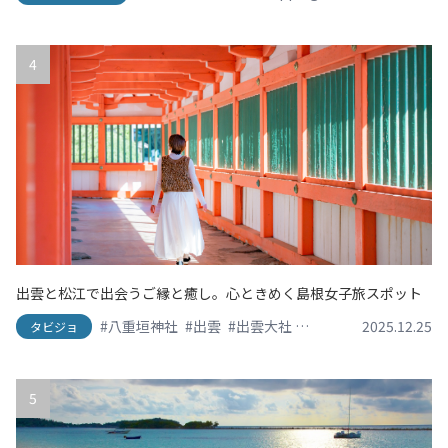
4
出雲と松江で出会うご縁と癒し。心ときめく島根女子旅スポット
#八重垣神社
#出雲
#出雲大社
#島根グルメ
2025.12.25
#日御碕
タビジョ
5