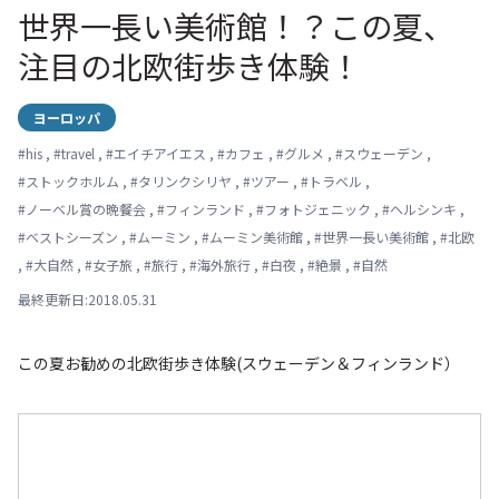
世界一長い美術館！？この夏、
注目の北欧街歩き体験！
ヨーロッパ
#
his
,
#
travel
,
#
エイチアイエス
,
#
カフェ
,
#
グルメ
,
#
スウェーデン
,
#
ストックホルム
,
#
タリンクシリヤ
,
#
ツアー
,
#
トラベル
,
#
ノーベル賞の晩餐会
,
#
フィンランド
,
#
フォトジェニック
,
#
ヘルシンキ
,
#
ベストシーズン
,
#
ムーミン
,
#
ムーミン美術館
,
#
世界一長い美術館
,
#
北欧
,
#
大自然
,
#
女子旅
,
#
旅行
,
#
海外旅行
,
#
白夜
,
#
絶景
,
#
自然
最終更新日:2018.05.31
この夏お勧めの北欧街歩き体験(スウェーデン＆フィンランド）