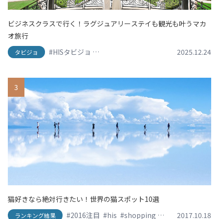
ビジネスクラスで行く！ラグジュアリーステイも観光も叶うマカ
オ旅行
#HISタビジョ
#HISタビジョレポーター
#グランドリ
2025.12.24
タビジョ
3
猫好きなら絶対行きたい！世界の猫スポット10選
#2016注目
#his
#shopping
#SNS映え
2017.10.18
#travel
ランキング結果