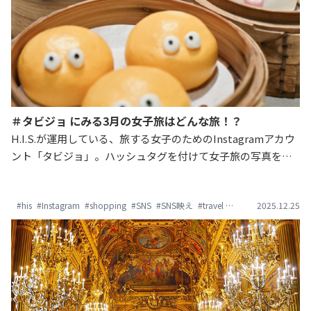
＃タビジョ にみる3月の女子旅はどんな旅！？
H.I.S.が運用している、旅する女子のためのInstagramアカウ
ント「タビジョ」。ハッシュタグを付けて女子旅の写真を投
稿すると、サイト内で紹介させていただいています。本日
は、3月に集まった旅の写真をご紹介します。「#タビジョ」
#his
#Instagram
#shopping
#SNS
#SNS映え
#travel
#おしゃれ旅
2025.12.25
#かわい
たちは、どこへ旅に出たのでしょうか？気になるみんなの女
子旅をのぞき見しましょう！