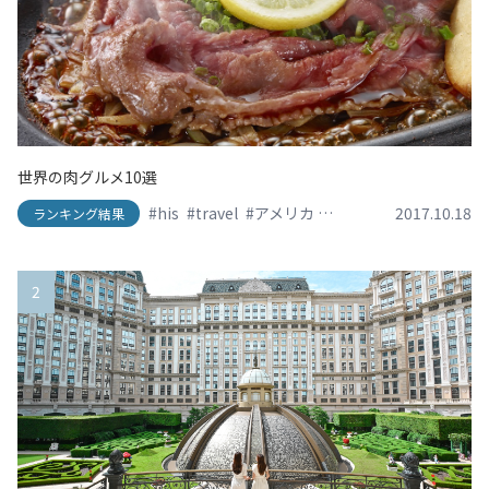
世界の肉グルメ10選
#his
#travel
#アメリカ
#イタリア
2017.10.18
#エイチアイ
ランキング結果
2