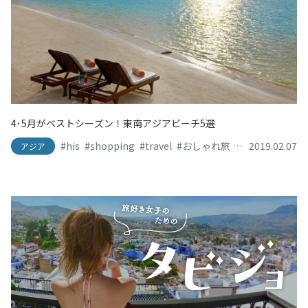
4･5月がベストシーズン！東南アジアビーチ5選
#his
#shopping
#travel
#おしゃれ旅
#かわいい旅
2019.02.07
#
アジア