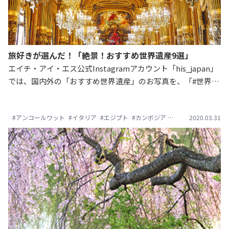
旅好きが選んだ！「絶景！おすすめ世界遺産9選」
エイチ・アイ・エス公式Instagramアカウント「his_japan」
では、国内外の「おすすめ世界遺産」のお写真を、「#世界遺
産のセカイ2019」のハッシュタグをつけていただき、募集い
たしました。 厳選させて頂いた、 【2019年版】旅好きが選ん
#アンコールワット
#イタリア
#エジプト
#カンボジア
#クロアチア
2020.03.31
#コト
だ！「絶景！おすすめ世界遺産9選」をご紹介します。