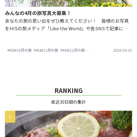
みんなの4月の旅写真大募集！
あなたの旅の思い出をぜひ教えてください！ 皆様のお写真
をHISの旅メディア「Like the World」や各SNSで記事にさ
せていただきます。 Instagramにて「#LW4月の旅」で投稿
してくださいね。ぜひ、素敵な旅の思い出をお裾分けしてく
##LW10月の旅
##LW11月の旅
##LW12月の旅
##LW1月の旅
##LW3月の旅
2020.03.31
ださい！たくさんのお写真お待ちしてます♪
RANKING
直近30日間の集計
1