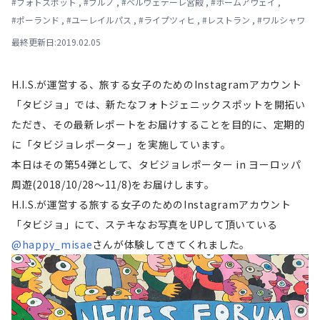
#
フォトスポット
,
#
ブルノ
,
#
ベルヴェデーレ宮殿
,
#
ホームアウェイ
,
#
ポーランド
,
#
ユーレイルパス
,
#
ライプツィヒ
,
#
レストラン
,
#
ワルシャワ
最終更新日:2019.02.05
H.I.S.が運営する、旅する女子のためのInstagramアカウント
「タビジョ」では、新たなフォトジェニックスポットを開拓い
ただき、その最新レポートをお届けすることを目的に、定期的
に「タビジョレポーター」を実施しています。
本日はその第54弾として、タビジョレポーター in ヨーロッパ
周遊(2018/10/28～11/8)をお届けします。
H.I.S.が運営する旅する女子のためのInstagramアカウント
「タビジョ」にて、ステキなお写真をUPして頂いている
@happy_misae
さんが体験してきてくれました。