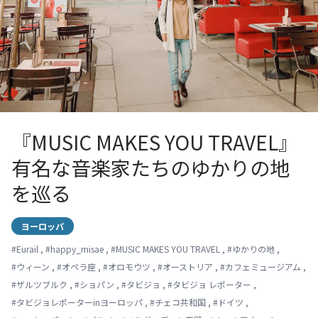
『MUSIC MAKES YOU TRAVEL』
有名な音楽家たちのゆかりの地
を巡る
ヨーロッパ
#
Eurail
,
#
happy_misae
,
#
MUSIC MAKES YOU TRAVEL
,
#
ゆかりの地
,
#
ウィーン
,
#
オペラ座
,
#
オロモウツ
,
#
オーストリア
,
#
カフェミュージアム
,
#
ザルツブルク
,
#
ショパン
,
#
タビジョ
,
#
タビジョ レポーター
,
#
タビジョレポーターinヨーロッパ
,
#
チェコ共和国
,
#
ドイツ
,