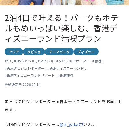
2泊4日で叶える！パークもホテ
ルもめいっぱい楽しむ、香港デ
ィズニーランド満喫プラン
アジア
タビジョ
テーマパーク
ディズニー
#
his
,
#
HISタビジョ
,
#
タビジョ
,
#
タビジョレポーター
,
#
香港
,
#
香港タビジョレポーター
,
#
香港ディズニーランド
,
#
香港ディズニーランドリゾート
,
#
香港旅行
最終更新日:2026.05.14
本日はタビジョレポーターin香港ディズニーランドをお届けし
ます♪
今回のタビジョレポーターは
@a_yaka77
さん↓